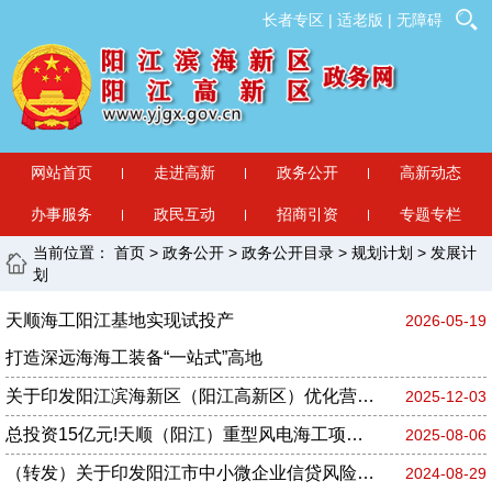
长者专区
|
适老版
|
无障碍
网站首页
走进高新
政务公开
高新动态
办事服务
政民互动
招商引资
专题专栏
当前位置：
首页
>
政务公开
>
政务公开目录
>
规划计划
>
发展计
划
天顺海工阳江基地实现试投产
2026-05-19
打造深远海海工装备“一站式”高地
关于印发阳江滨海新区（阳江高新区）优化营商环境三年行动方案的通知
2025-12-03
总投资15亿元!天顺（阳江）重型风电海工项目预计本月底试投产
2025-08-06
（转发）关于印发阳江市中小微企业信贷风险补偿资金管理办法的通知
2024-08-29