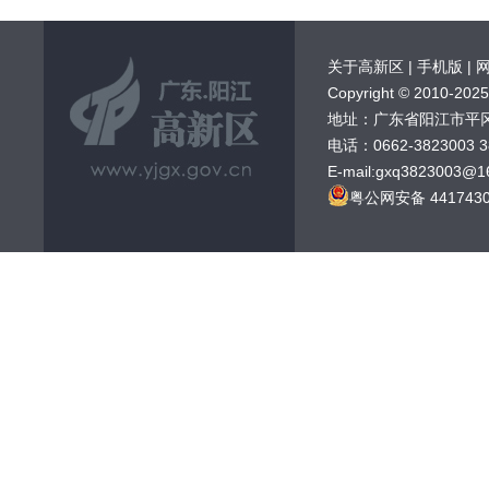
关于高新区
|
手机版
|
Copyright © 20
地址：广东省阳江市平
电话：0662-3823003 
E-mail:gxq3823003@1
粤公网安备 4417430