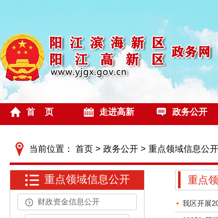
首 页
走进高新
政务公开
当前位置：
首页
>
政务公开
>
重点领域信息公
重点领域信息公开
重点
财政资金信息公开
我区开展2