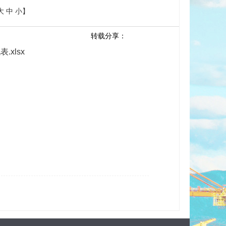
大
中
小
】
转载分享：
xlsx