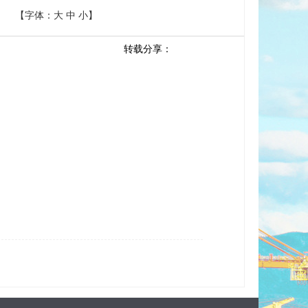
【字体：
大
中
小
】
转载分享：