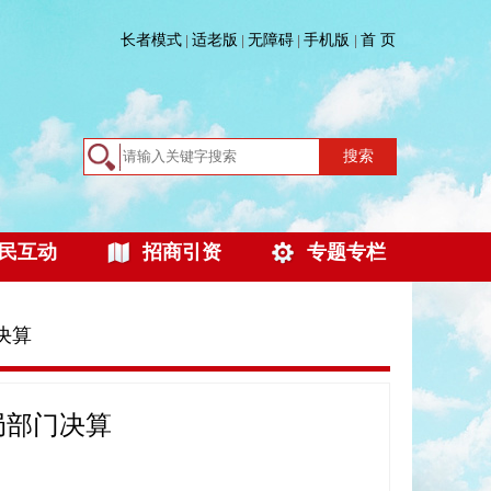
长者模式
适老版
无障碍
手机版
首 页
|
|
|
|
搜索
民互动
招商引资
专题专栏
门决算
局部门决算