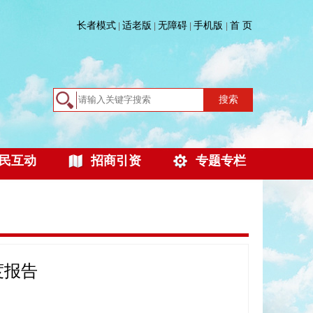
长者模式
适老版
无障碍
手机版
首 页
|
|
|
|
搜索
民互动
招商引资
专题专栏
度报告