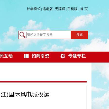
长者模式
适老版
无障碍
手机版
首 页
|
|
|
|
搜索
民互动
招商引资
专题专栏
阳江)国际风电城投运