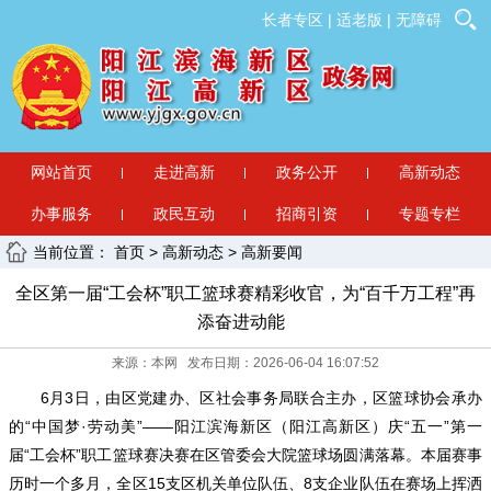
长者专区
|
适老版
|
无障碍
网站首页
走进高新
政务公开
高新动态
办事服务
政民互动
招商引资
专题专栏
当前位置：
首页
>
高新动态
>
高新要闻
全区第一届“工会杯”职工篮球赛精彩收官，为“百千万工程”再
添奋进动能
来源：本网 发布日期：2026-06-04 16:07:52
6月3日，由区党建办、区社会事务局联合主办，区篮球协会承办
的“中国梦·劳动美”——阳江滨海新区（阳江高新区）庆“五一”第一
届“工会杯”职工篮球赛决赛在区管委会大院篮球场圆满落幕。本届赛事
历时一个多月，全区15支区机关单位队伍、8支企业队伍在赛场上挥洒