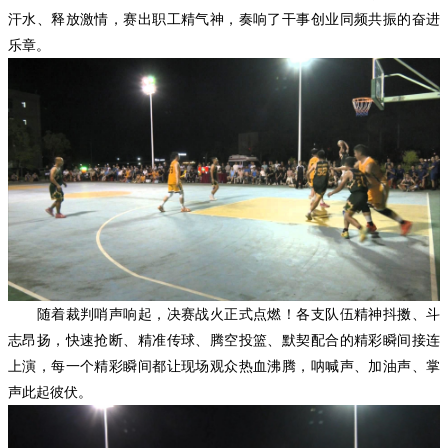
汗水、释放激情，赛出职工精气神，奏响了干事创业同频共振的奋进
乐章。
随着裁判哨声响起，决赛战火正式点燃！各支队伍精神抖擞、斗
志昂扬，快速抢断、精准传球、腾空投篮、默契配合的精彩瞬间接连
上演，每一个精彩瞬间都让现场观众热血沸腾，呐喊声、加油声、掌
声此起彼伏。