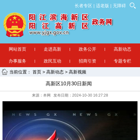
长者专区
|
适老版
|
无障碍
网站首页
走进高新
政务公开
高新动态
办事服务
政民互动
招商引资
专题专栏
当前位置：
首页
>
高新动态
>
高新视频
高新区10月30日新闻
来源：本网 发布日期：2024-10-30 16:27:28