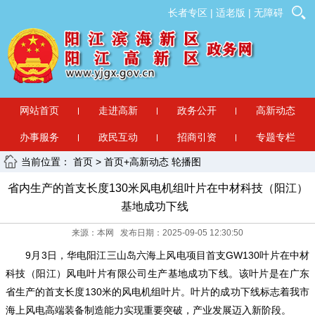
长者专区
|
适老版
|
无障碍
网站首页
走进高新
政务公开
高新动态
办事服务
政民互动
招商引资
专题专栏
当前位置：
首页
>
首页+高新动态 轮播图
省内生产的首支长度130米风电机组叶片在中材科技（阳江）
基地成功下线
来源：本网 发布日期：2025-09-05 12:30:50
9月3日，华电阳江三山岛六海上风电项目首支GW130叶片在中材
科技（阳江）风电叶片有限公司生产基地成功下线。该叶片是在广东
省生产的首支长度130米的风电机组叶片。叶片的成功下线标志着我市
海上风电高端装备制造能力实现重要突破，产业发展迈入新阶段。