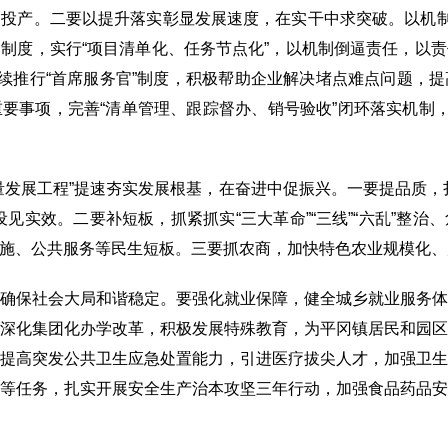
投产。二要以提升落实彰显发展速度，在实干中求突破。以机制
制度，实行“项目清单化、任务节点化”，以机制倒逼责任，以
持续推行“首席服务官”制度，积极帮助企业解决堵点难点问题，
要事项，完善“清单管理、跟踪督办、销号验收”闭环落实机制，
展工程”提速夯实发展根基，在奋进中促振兴。一要提品质，
见实效。二要补短板，抓紧抓实“三大革命”“三线”“六乱”整
施、公共服务等民生短板。三要抓农商，加快特色农业规模化、
保社会大局和谐稳定。要强化就业保障，健全城乡就业服务体
深化集团化办学改革，积极发展特殊教育，为平冈镇居民和园
提高突发公共卫生应急处置能力，引进医疗拔尖人才，加强卫
等任务，扎实开展安全生产治本攻坚三年行动，加强食品药品