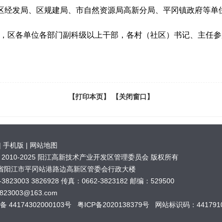
区经发局、区规建局、市自然资源局高新分局、平冈镇政府等单
区各单位各部门副科级以上干部，各村（社区）书记、主任参
【打印本页】
【关闭窗口】
|
手机版
|
网站地图
ht © 2010-2025 阳江高新技术产业开发区管理委员会 版权所有
省阳江市平冈站港路边高新区管委会行政大楼
3823003 3826928 传真：0662-3823182 邮编：529500
q3823003@163.com
 44174302000103号
粤ICP备2020138379号
网站标识码：4417910